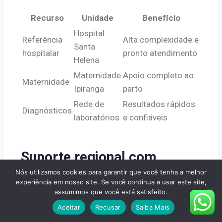
Recurso
Unidade
Benefício
Hospital
Referência
Alta complexidade e
Santa
hospitalar
pronto atendimento
Helena
Maternidade
Apoio completo ao
Maternidade
Ipiranga
parto
Rede de
Resultados rápidos
Diagnósticos
laboratórios
e confiáveis
Suporte regional com
Nós utilizamos cookies para garantir que você tenha a melhor
atendimento em diversas
experiência em nosso site. Se você continua a usar este site,
assumimos que você está satisfeito.
capitais
Aceitar
Recusar
Saiba Mais