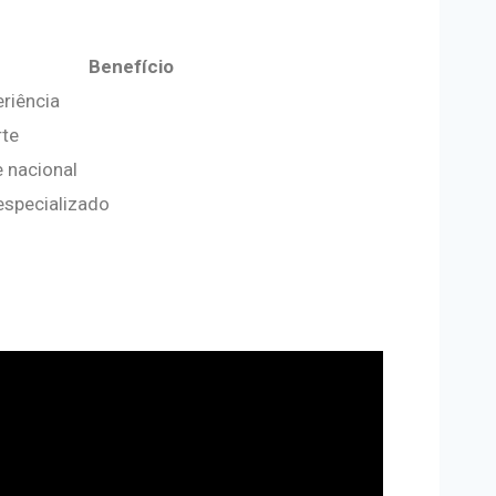
Benefício
eriência
rte
e nacional
especializado