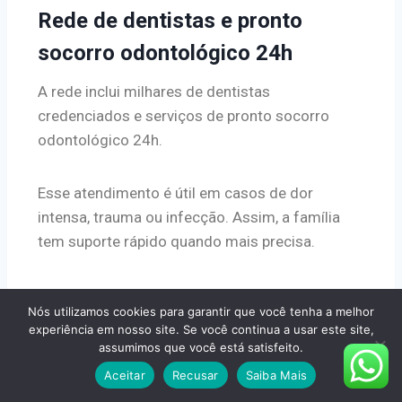
Rede de dentistas e pronto
socorro odontológico 24h
A rede inclui milhares de dentistas
credenciados e serviços de pronto socorro
odontológico 24h.
Esse atendimento é útil em casos de dor
intensa, trauma ou infecção. Assim, a família
tem suporte rápido quando mais precisa.
O que costuma estar incluído
Nós utilizamos cookies para garantir que você tenha a melhor
experiência em nosso site. Se você continua a usar este site,
Limpeza
, consultas e procedimentos básicos
assumimos que você está satisfeito.
fazem parte da oferta. Muitos planos cobrem
Aceitar
Recusar
Saiba Mais
tratamento endodôntico (canal), restaurações e