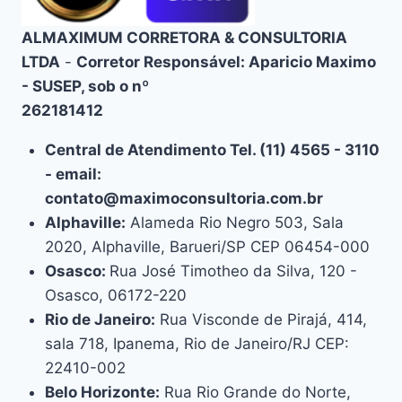
ALMAXIMUM CORRETORA & CONSULTORIA
LTDA
-
Corretor Responsável: Aparicio Maximo
- SUSEP, sob o nº
262181412
Central de Atendimento Tel. (11) 4565 - 3110
- email:
contato@maximoconsultoria.com.br
Alphaville:
Alameda Rio Negro 503, Sala
2020, Alphaville, Barueri/SP CEP 06454-000
Osasco:
Rua José Timotheo da Silva, 120 -
Osasco, 06172-220
Rio de Janeiro:
Rua Visconde de Pirajá, 414,
sala 718, Ipanema, Rio de Janeiro/RJ CEP:
22410-002
Belo Horizonte:
Rua Rio Grande do Norte,