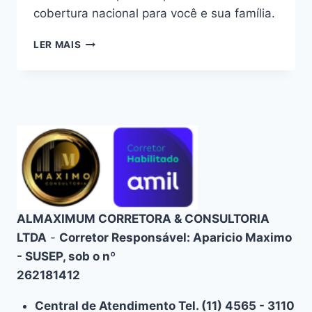
cobertura nacional para você e sua família.
PLANO
LER MAIS
DE
SAÚDE
FAMILIAR
AMIL:
COBERTURA
NACIONAL
E
ATENDIMENTO
PREMIUM
ALMAXIMUM CORRETORA & CONSULTORIA
LTDA
-
Corretor Responsável: Aparicio Maximo
- SUSEP, sob o nº
262181412
Central de Atendimento Tel. (11) 4565 - 3110