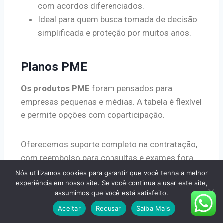
com acordos diferenciados.
Ideal para quem busca tomada de decisão
simplificada e proteção por muitos anos.
Planos PME
Os produtos PME
foram pensados para
empresas pequenas e médias. A tabela é flexível
e permite opções com coparticipação.
Oferecemos suporte completo na contratação,
com reembolso para consultas e exames fora
da rede quando necessário.
Nós utilizamos cookies para garantir que você tenha a melhor
experiência em nosso site. Se você continua a usar este site,
assumimos que você está satisfeito.
Modalidade
Vantagem
Indicação
Aceitar
Recusar
Saiba Mais
Coletiva por
Condições
Entidades e