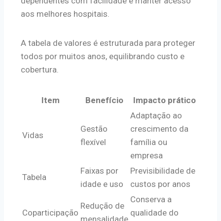
dependentes com facilidade e manter acesso
aos melhores hospitais.
A tabela de valores é estruturada para proteger
todos por muitos anos, equilibrando custo e
cobertura.
Item
Benefício
Impacto prático
Adaptação ao
Gestão
crescimento da
Vidas
flexível
família ou
empresa
Faixas por
Previsibilidade de
Tabela
idade e uso
custos por anos
Conserva a
Redução de
Coparticipação
qualidade do
mensalidade