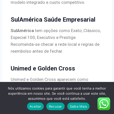
modelo integrado e custo competitivo.
SulAmérica Saúde Empresarial
SulAmérica
tem opções como Exato, Clássico,
Especial 100, Executivo e Prestige.
Recomenda-se checar a rede local e regras de
reembolso antes de fechar.
Unimed e Golden Cross
Unimed e Golden Cross aparecem como
alternativas dependendo da cobertura
Nós utilizamos cookies para garantir que você tenha a melhor
municipal. A disponibilidade varia por produto e
experiência em nosso site. Se você continua a usar este site,
assumimos que você está satisfeito.
região.
Aceitar
Recusar
Saiba Mais