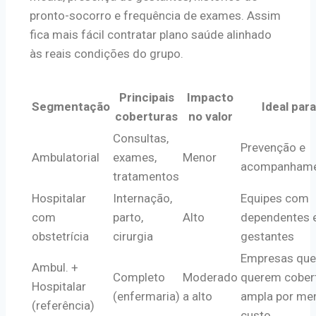
pronto-socorro e frequência de exames. Assim
fica mais fácil contratar plano saúde alinhado
às reais condições do grupo.
Principais
Impacto
Segmentação
Ideal para
coberturas
no valor
Consultas,
Prevenção e
Ambulatorial
exames,
Menor
acompanham
tratamentos
Hospitalar
Internação,
Equipes com
com
parto,
Alto
dependentes 
obstetrícia
cirurgia
gestantes
Empresas que
Ambul. +
Completo
Moderado
querem cober
Hospitalar
(enfermaria)
a alto
ampla por me
(referência)
custo