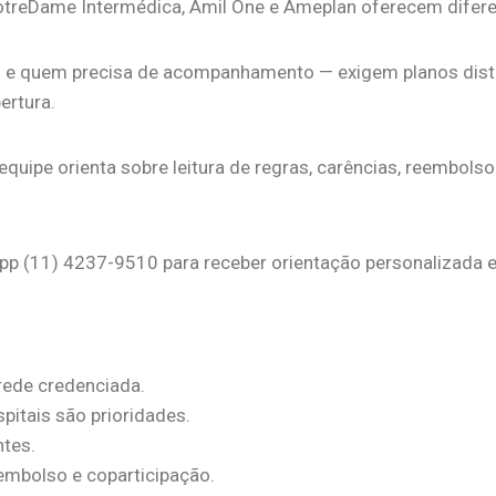
otreDame Intermédica, Amil One e Ameplan oferecem diferen
es e quem precisa de acompanhamento — exigem planos disti
ertura.
quipe orienta sobre leitura de regras, carências, reembolso
pp (11) 4237-9510 para receber orientação personalizada 
rede credenciada.
pitais são prioridades.
ntes.
eembolso e coparticipação.