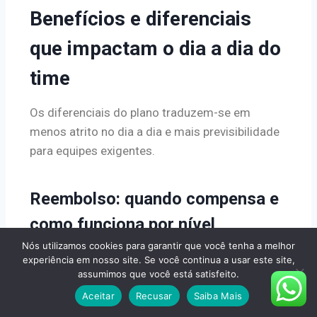
Benefícios e diferenciais
que impactam o dia a dia do
time
Os diferenciais do plano traduzem-se em
menos atrito no dia a dia e mais previsibilidade
para equipes exigentes.
Reembolso: quando compensa e
como funciona por nível
Nós utilizamos cookies para garantir que você tenha a melhor
Reembolso
é útil quando colaboradores
experiência em nosso site. Se você continua a usar este site,
preferem médicos fora da rede ou têm agenda
assumimos que você está satisfeito.
apertada.
Aceitar
Recusar
Saiba Mais