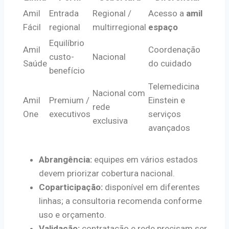
Amil
Entrada
Regional /
Acesso a
amil
Fácil
regional
multirregional
espaço
Equilíbrio
Amil
Coordenação
custo-
Nacional
Saúde
do cuidado
benefício
Telemedicina
Nacional com
Amil
Premium /
Einstein e
rede
One
executivos
serviços
exclusiva
avançados
Abrangência:
equipes em vários estados
devem priorizar cobertura nacional.
Coparticipação:
disponível em diferentes
linhas; a consultoria recomenda conforme
uso e orçamento.
Validação:
contratação e rede precisam ser