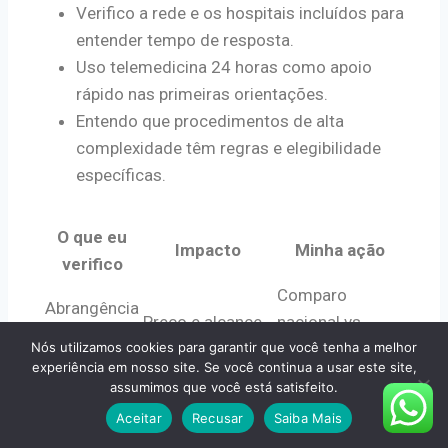
Verifico a rede e os hospitais incluídos para
entender tempo de resposta.
Uso telemedicina 24 horas como apoio
rápido nas primeiras orientações.
Entendo que procedimentos de alta
complexidade têm regras e elegibilidade
específicas.
O que eu
Impacto
Minha ação
verifico
Comparo
Abrangência
Preço e alcance
nacional vs
contratada
Nós utilizamos cookies para garantir que você tenha a melhor
regional
experiência em nosso site. Se você continua a usar este site,
Capacidade para
Confiro
assumimos que você está satisfeito.
UTI e
casos
hospitais de
Aceitar
Recusar
Saiba Mais
centros
complexos
referência