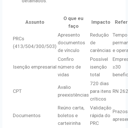
detalhados.
O que eu
Assunto
Impacto
Refer
faço
Apresento
Redução
Tempo
PRCs
documentos
de
perman
(413/504/300/503)
de vínculo
carências
e oper
Confiro
Possível
Empre
Isenção empresarial
número de
isenção
≥30
vidas
total
benefic
720 dias
Avalio
CPT
para itens
RN 26
preexistências
críticos
Reúno carta,
Validação
Prazos
Documentos
boletos e
rápida do
aprese
carteirinha
PRC