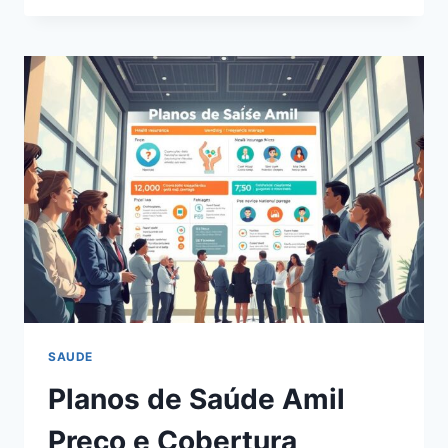
SAÚDE
AMIL
INDIVIDUAL:
COBERTURA
NACIONAL
E
ATENDIMENTO
PREMIUM
SAUDE
Planos de Saúde Amil
Preço e Cobertura