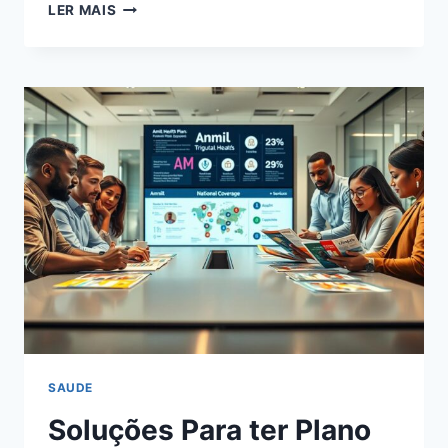
CONHEÇA
LER MAIS
OS
BENEFÍCIOS
E
SAIBA
SE
PLANO
AMIL
É
BOM
SAUDE
Soluções Para ter Plano