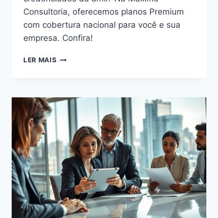
Consultoria, oferecemos planos Premium
com cobertura nacional para você e sua
empresa. Confira!
CONSULTORIA
LER MAIS
E
SOLUÇÃO
PARA
TER
OS
MEDICOS
CREDENCIADOS
DA
AMIL