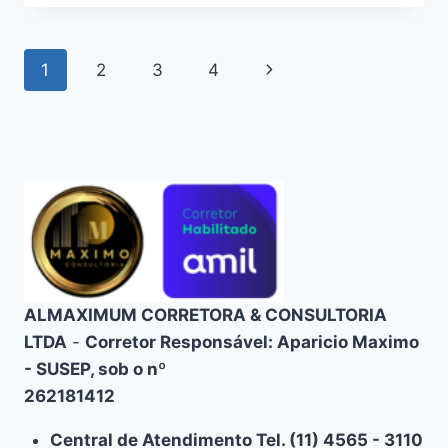
EM
CONVÊNIO
DA
Navegação
1
2
3
4
Página
AMIL
da
Seguinte
Página
ALMAXIMUM CORRETORA & CONSULTORIA
LTDA
-
Corretor Responsável: Aparicio Maximo
- SUSEP, sob o nº
262181412
Central de Atendimento Tel. (11) 4565 - 3110