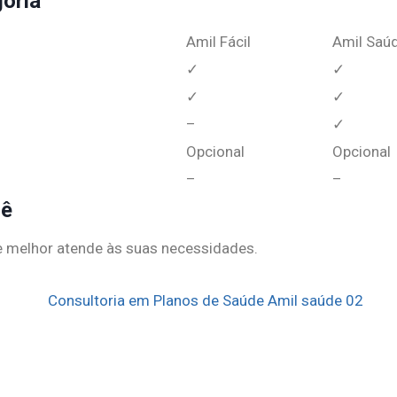
goria
Amil Fácil
Amil Saú
✓
✓
✓
✓
–
✓
Opcional
Opcional
–
–
cê
e melhor atende às suas necessidades.