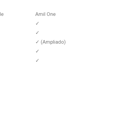
de
Amil One
✓
✓
✓ (Ampliado)
✓
✓