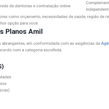
Complemento
ede de dentistas e contratação online
independent
ores como orçamento, necessidades de saúde, região de re
lhor opção para você.
os Planos Amil
s abrangentes, em conformidade com as exigências da
Agê
acordo com a categoria escolhida.
S)
idades
exos
gicas)